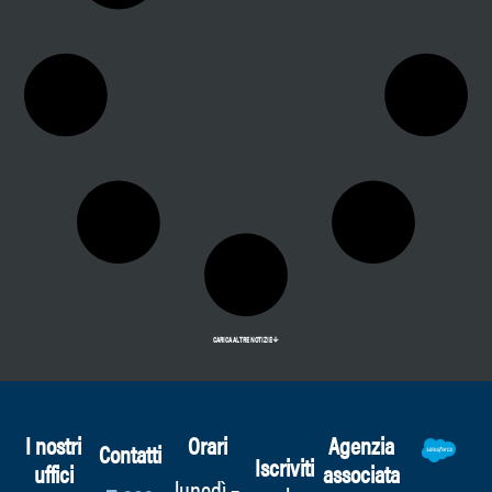
CARICA ALTRE NOTIZIE
I nostri
Orari
Agenzia
Contatti
Iscriviti
uffici
associata
lunedì –