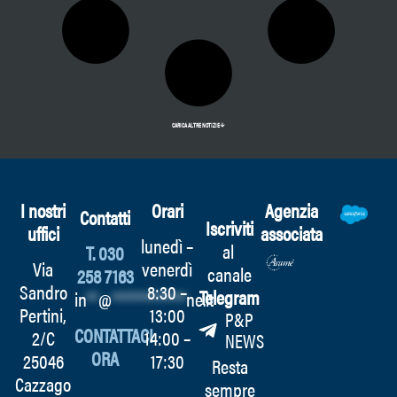
CARICA ALTRE NOTIZIE
I nostri
Orari
Agenzia
Contatti
Iscriviti
uffici
associata
lunedì –
al
T. 030
Via
venerdì
canale
258 7163
Sandro
8:30 –
Telegram
in
**
@
************
ne.it
Pertini,
13:00
P&P
CONTATTACI
2/C
14:00 –
NEWS
ORA
25046
17:30
Resta
Cazzago
sempre