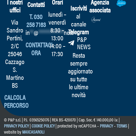
I nostri
Orari
Agenzia
Contatti
Iscriviti
uffici
associata
lunedì –
al
T. 030
Via
venerdì
canale
258 7163
Sandro
8:30 –
Telegram
in
**
@
************
ne.it
Pertini,
13:00
P&P
CONTATTACI
2/C
14:00 –
NEWS
ORA
25046
17:30
Resta
Cazzago
sempre
S.
aggiornato
Martino
su tutte
BS
le ultime
novità
CALCOLA
PERCORSO
© P&P s.r.l. | P.I. 03565250176 | REA BS-420070 | Cap. Soc. € 140.000,00 i.v. |
PRIVACY POLICY
|
COOKIE POLICY
| protected by reCAPTCHA –
PRIVACY
–
TERMS
|
website by
MAXCASAROLI