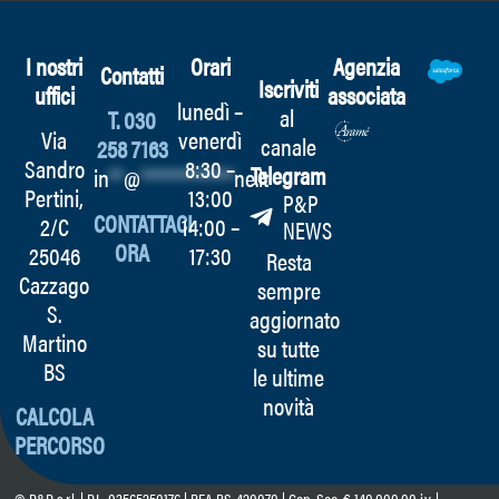
I nostri
Orari
Agenzia
Contatti
Iscriviti
uffici
associata
lunedì –
al
T. 030
Via
venerdì
canale
258 7163
Sandro
8:30 –
Telegram
in
**
@
************
ne.it
Pertini,
13:00
P&P
CONTATTACI
2/C
14:00 –
NEWS
ORA
25046
17:30
Resta
Cazzago
sempre
S.
aggiornato
Martino
su tutte
BS
le ultime
novità
CALCOLA
PERCORSO
© P&P s.r.l. | P.I. 03565250176 | REA BS-420070 | Cap. Soc. € 140.000,00 i.v. |