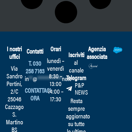
I nostri
Orari
Agenzia
Contatti
Iscriviti
uffici
associata
lunedì –
al
T. 030
Via
venerdì
canale
258 7163
Sandro
8:30 –
Telegram
in
**
@
************
ne.it
Pertini,
13:00
P&P
CONTATTACI
2/C
14:00 –
NEWS
ORA
25046
17:30
Resta
Cazzago
sempre
S.
aggiornato
Martino
su tutte
BS
le ultime