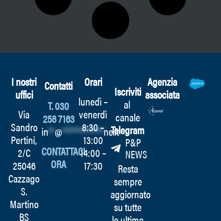
I nostri
Orari
Agenzia
Contatti
Iscriviti
uffici
associata
lunedì –
al
T. 030
Via
venerdì
canale
258 7163
Sandro
8:30 –
Telegram
in
**
@
************
ne.it
Pertini,
13:00
P&P
CONTATTACI
2/C
14:00 –
NEWS
ORA
25046
17:30
Resta
Cazzago
sempre
S.
aggiornato
Martino
su tutte
BS
le ultime