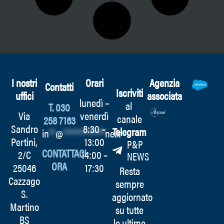
I nostri
Orari
Agenzia
Contatti
Iscriviti
uffici
associata
lunedì –
al
T. 030
Via
venerdì
canale
258 7163
Sandro
8:30 –
Telegram
in
**
@
************
ne.it
Pertini,
13:00
P&P
CONTATTACI
2/C
14:00 –
NEWS
ORA
25046
17:30
Resta
Cazzago
sempre
S.
aggiornato
Martino
su tutte
BS
le ultime