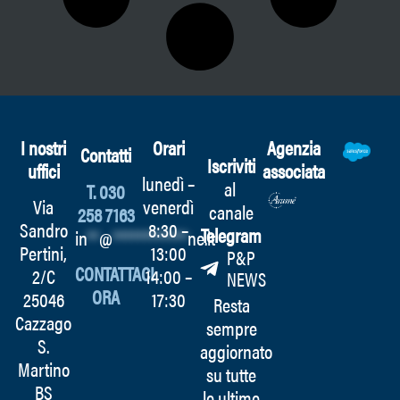
I nostri
Orari
Agenzia
Contatti
Iscriviti
uffici
associata
lunedì –
al
T. 030
Via
venerdì
canale
258 7163
Sandro
8:30 –
Telegram
in
**
@
************
ne.it
Pertini,
13:00
P&P
CONTATTACI
2/C
14:00 –
NEWS
ORA
25046
17:30
Resta
Cazzago
sempre
S.
aggiornato
Martino
su tutte
BS
le ultime