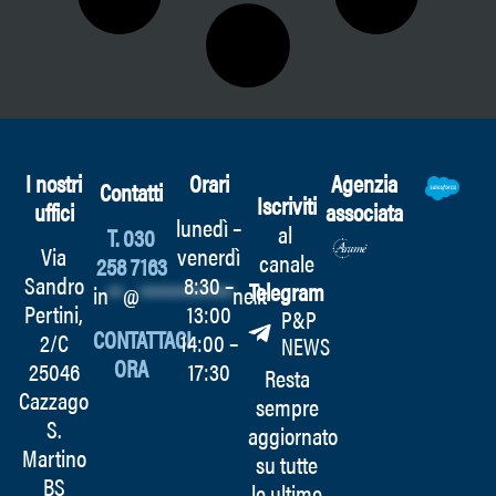
I nostri
Orari
Agenzia
Contatti
Iscriviti
uffici
associata
lunedì –
al
T. 030
Via
venerdì
canale
258 7163
Sandro
8:30 –
Telegram
in
**
@
************
ne.it
Pertini,
13:00
P&P
CONTATTACI
2/C
14:00 –
NEWS
ORA
25046
17:30
Resta
Cazzago
sempre
S.
aggiornato
Martino
su tutte
BS
le ultime