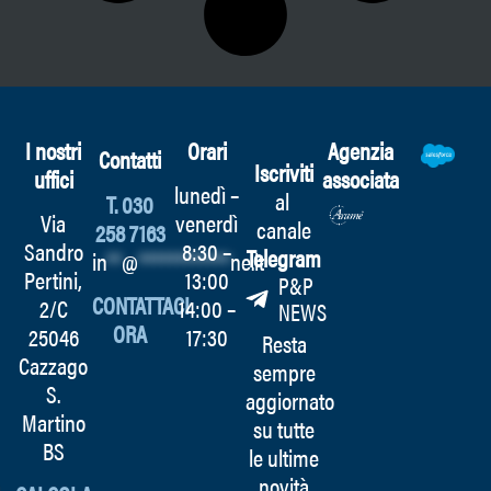
I nostri
Orari
Agenzia
Contatti
Iscriviti
uffici
associata
lunedì –
al
T. 030
Via
venerdì
canale
258 7163
Sandro
8:30 –
Telegram
in
**
@
************
ne.it
Pertini,
13:00
P&P
CONTATTACI
2/C
14:00 –
NEWS
ORA
25046
17:30
Resta
Cazzago
sempre
S.
aggiornato
Martino
su tutte
BS
le ultime
novità