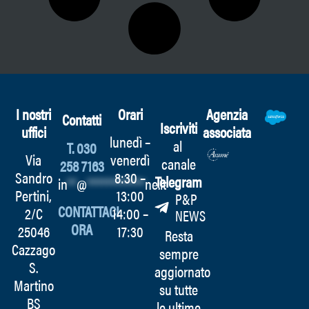
I nostri
Orari
Agenzia
Contatti
Iscriviti
uffici
associata
lunedì –
al
T. 030
Via
venerdì
canale
258 7163
Sandro
8:30 –
Telegram
in
**
@
************
ne.it
Pertini,
13:00
P&P
CONTATTACI
2/C
14:00 –
NEWS
ORA
25046
17:30
Resta
Cazzago
sempre
S.
aggiornato
Martino
su tutte
BS
le ultime