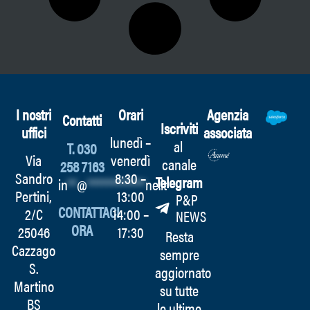
I nostri
Orari
Agenzia
Contatti
Iscriviti
uffici
associata
lunedì –
al
T. 030
Via
venerdì
canale
258 7163
Sandro
8:30 –
Telegram
in
**
@
************
ne.it
Pertini,
13:00
P&P
CONTATTACI
2/C
14:00 –
NEWS
ORA
25046
17:30
Resta
Cazzago
sempre
S.
aggiornato
Martino
su tutte
BS
le ultime