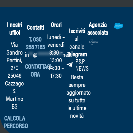
I nostri
Orari
Agenzia
Contatti
Iscriviti
uffici
associata
lunedì –
al
T. 030
Via
venerdì
canale
258 7163
Sandro
8:30 –
Telegram
in
**
@
************
ne.it
Pertini,
13:00
P&P
CONTATTACI
2/C
14:00 –
NEWS
ORA
25046
17:30
Resta
Cazzago
sempre
S.
aggiornato
Martino
su tutte
BS
le ultime
novità
CALCOLA
PERCORSO