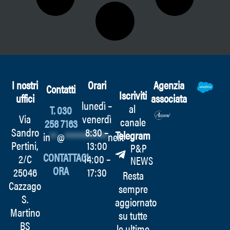
I nostri
Orari
Agenzia
Contatti
Iscriviti
uffici
associata
lunedì –
al
T. 030
Via
venerdì
canale
258 7163
Sandro
8:30 –
Telegram
in
**
@
************
ne.it
Pertini,
13:00
P&P
CONTATTACI
2/C
14:00 –
NEWS
ORA
25046
17:30
Resta
Cazzago
sempre
S.
aggiornato
Martino
su tutte
BS
le ultime