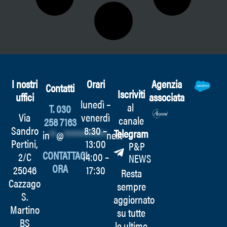
I nostri
Orari
Agenzia
Contatti
Iscriviti
uffici
associata
lunedì –
al
T. 030
Via
venerdì
canale
258 7163
Sandro
8:30 –
Telegram
in
**
@
************
ne.it
Pertini,
13:00
P&P
CONTATTACI
2/C
14:00 –
NEWS
ORA
25046
17:30
Resta
Cazzago
sempre
S.
aggiornato
Martino
su tutte
BS
le ultime